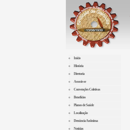
Início
História
Diretoria
Associe-se
Convenções Coletivas
Benefícios
Planos de Saúde
Localização
Denúncia Anônima
Notícias